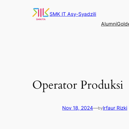
Skip
to
SMK IT Asy-Syadzili
content
Alumni
Gold
Operator Produksi
Nov 18, 2024
—
Irfaur Rizki
by