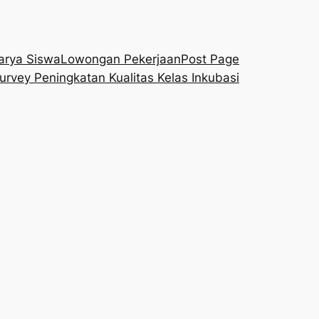
arya Siswa
Lowongan Pekerjaan
Post Page
urvey Peningkatan Kualitas Kelas Inkubasi