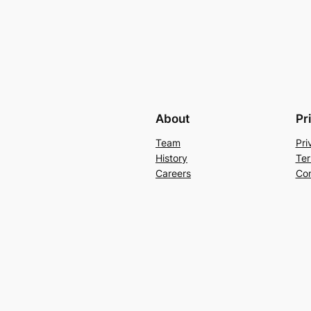
About
Pr
Team
Pri
History
Ter
Careers
Con