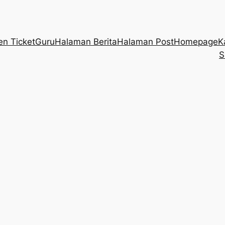
en Ticket
Guru
Halaman Berita
Halaman Post
Homepage
K
S