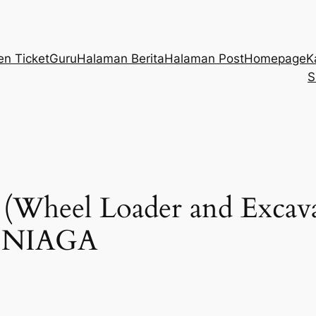
en Ticket
Guru
Halaman Berita
Halaman Post
Homepage
K
S
t (Wheel Loader and Exca
 NIAGA