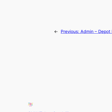
←
Previous:
Admin – Depot