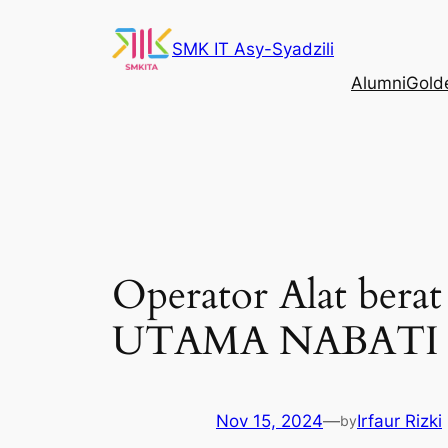
Skip
to
SMK IT Asy-Syadzili
content
Alumni
Gold
Operator Alat bera
UTAMA NABATI
Nov 15, 2024
—
Irfaur Rizki
by