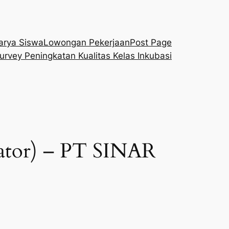
arya Siswa
Lowongan Pekerjaan
Post Page
urvey Peningkatan Kualitas Kelas Inkubasi
vator) – PT SINAR