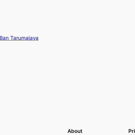
 Ban Tarumajaya
About
Pr