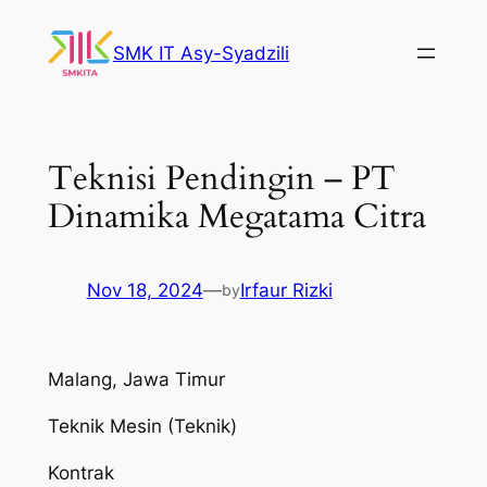
Skip
to
SMK IT Asy-Syadzili
content
Teknisi Pendingin – PT
Dinamika Megatama Citra
Nov 18, 2024
—
Irfaur Rizki
by
Malang, Jawa Timur
Teknik Mesin (Teknik)
Kontrak