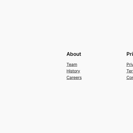
About
Pr
Team
Pri
History
Ter
Careers
Con