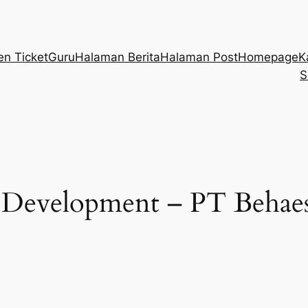
en Ticket
Guru
Halaman Berita
Halaman Post
Homepage
K
S
l Development – PT Behae