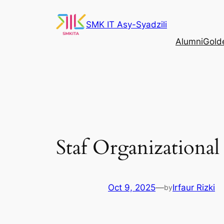
Skip
to
SMK IT Asy-Syadzili
content
Alumni
Gold
Staf Organizationa
Oct 9, 2025
—
Irfaur Rizki
by