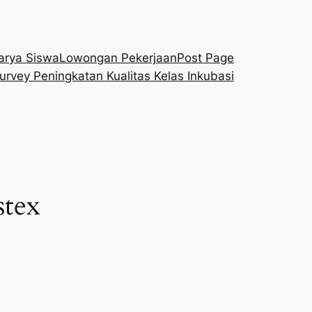
arya Siswa
Lowongan Pekerjaan
Post Page
urvey Peningkatan Kualitas Kelas Inkubasi
stex