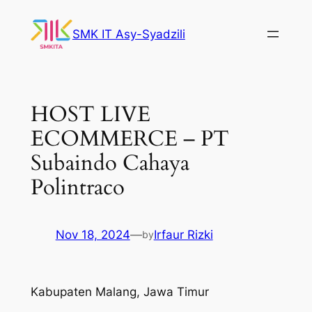
Skip
to
SMK IT Asy-Syadzili
content
HOST LIVE
ECOMMERCE – PT
Subaindo Cahaya
Polintraco
Nov 18, 2024
—
Irfaur Rizki
by
Kabupaten Malang, Jawa Timur