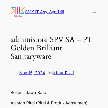
Skip
to
SMK IT Asy-Syadzili
content
administrasi SPV SA – PT
Golden Brilliant
Sanitaryware
Nov 15, 2024
—
Irfaur Rizki
by
Bekasi, Jawa Barat
Asisten Ritel (Ritel & Produk Konsumen)