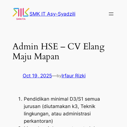
Skip
to
SMK IT Asy-Syadzili
content
Admin HSE – CV Elang
Maju Mapan
Oct 19, 2025
—
Irfaur Rizki
by
Pendidikan minimal D3/S1 semua
jurusan (diutamakan k3, Teknik
lingkungan, atau administrasi
perkantoran)