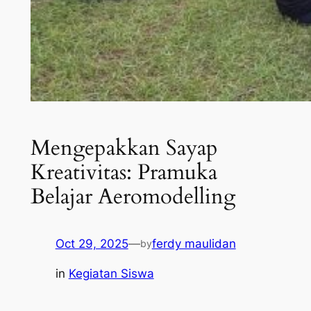
Mengepakkan Sayap
Kreativitas: Pramuka
Belajar Aeromodelling
Oct 29, 2025
—
ferdy maulidan
by
in
Kegiatan Siswa